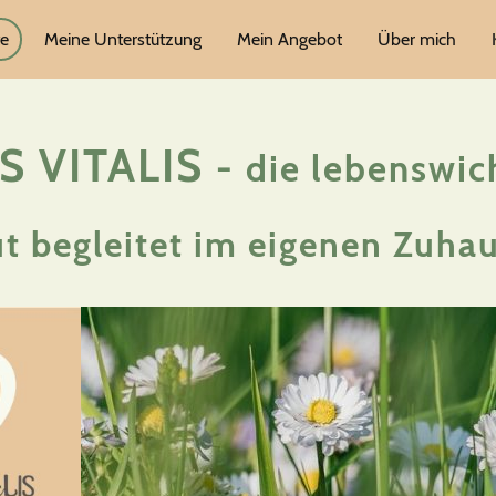
te
Meine Unterstützung
Mein Angebot
Über mich
S VITALIS
-
die lebenswich
t begleitet im eigenen Zuha